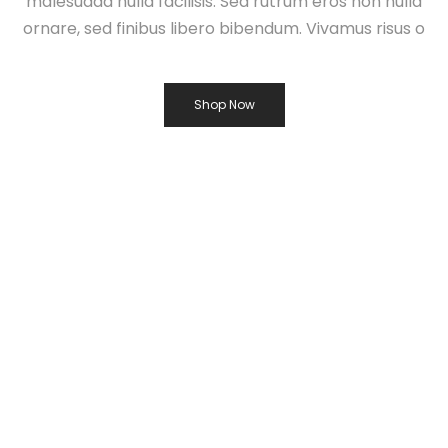
malesuada nulla facilisis. Sed rutrum eros non nulla
ornare, sed finibus libero bibendum. Vivamus risus o
Shop Now